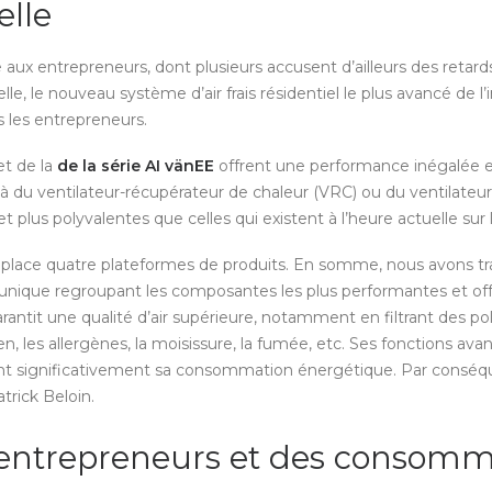
elle
ux entrepreneurs, dont plusieurs accusent d’ailleurs des retard
ielle, le nouveau système d’air frais résidentiel le plus avancé d
s les entrepreneurs.
t de la
de la série AI vänEE
offrent une performance inégalée et l
elà du ventilateur-récupérateur de chaleur (VRC) ou du ventilate
plus polyvalentes que celles qui existent à l’heure actuelle sur
lace quatre plateformes de produits. En somme, nous avons tra
unique regroupant les composantes les plus performantes et offra
antit une qualité d’air supérieure, notamment en filtrant des pol
len, les allergènes, la moisissure, la fumée, etc. Ses fonctions av
duisent significativement sa consommation énergétique. Par consé
trick Beloin.
es entrepreneurs et des consom