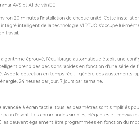
 Venmar AVS et AI de vänEE
nviron 20 minutes l’installation de chaque unité. Cette installatio
nt intégré intelligent de la technologie VIRTUO s’occupe lui-même d
 travail.
algorithme éprouvé, l’équilibrage automatique établit une configu
ligent prend des décisions rapides en fonction d’une série de fa
. Avec la détection en temps réel, il génère des ajustements r
’énergie, 24 heures par jour, 7 jours par semaine.
vancée à écran tactile, tous les paramètres sont simplifiés pour
eur paix d’esprit. Les commandes simples, élégantes et conviviale
Elles peuvent également être programmées en fonction du mode 