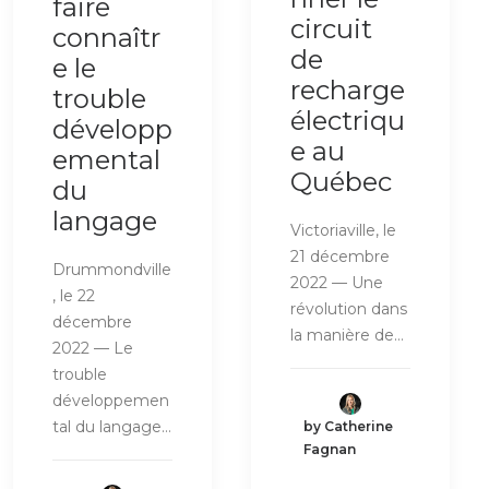
faire
circuit
connaîtr
de
e le
recharge
trouble
électriqu
développ
e au
emental
Québec
du
langage
Victoriaville, le
21 décembre
Drummondville
2022 — Une
, le 22
révolution dans
décembre
la manière de…
2022 — Le
trouble
développemen
tal du langage…
by Catherine
Fagnan