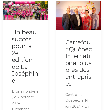
Un beau
succès
Carrefou
pour la
r Québec
2e
Internati
édition
onal plus
de La
près des
Joséphin
entrepris
e!
es
Drummondville
Centre-du-
, le 7 octobre
Québec, le 14
2024 —
juin 2024 – En
Dimanche