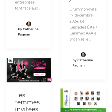
entreprises
font face aux…
Drummondville
, 7 décembre
2024. Le
Cascades Élite /
by Catherine
Canimex AAA a
Fagnan
organisé le…
by Catherine
Fagnan
Les
femmes
invitées