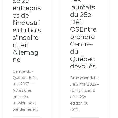
Seize
lauréats
entrepris
du 25e
es de
Défi
l’industri
OSEntre
e du bois
prendre
s’inspire
Centre-
nt en
du-
Allemag
Québec
ne
dévoilés
Centre-du-
Québec, le 24
Drummondville
mai 2023 —
, le 3 mai 2023 –
Après une
Dans le cadre
première
de la 25e
mission post
édition du
pandémie en…
Défi…