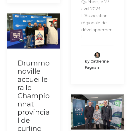
Québec, le 27
avril 2023 –
L’Association
régionale de
développemen
t…
Drummo
by Catherine
Fagnan
ndville
accueille
ra le
Champio
nnat
provincia
l de
curling