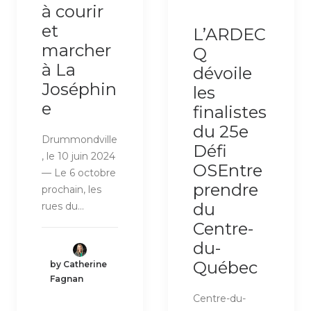
à courir
et
L’ARDEC
marcher
Q
à La
dévoile
Joséphin
les
e
finalistes
du 25e
Drummondville
Défi
, le 10 juin 2024
OSEntre
— Le 6 octobre
prendre
prochain, les
du
rues du…
Centre-
du-
Québec
by Catherine
Fagnan
Centre-du-