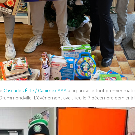
Le
Cascades Élite / Canimex AAA
a organisé le tout premier matc
Drummondville. L’événement avait lieu le 7 décembre dernier à 