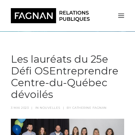
Les lauréats du 25e
Défi OSEntreprendre
Centre-du-Québec
dévoilés
3 MAI 2023
|
IN
NOUVELLES
|
BY
CATHERINE FAGNAN
RECHERCHE