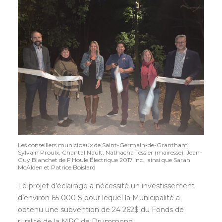
Les conseillers municipaux de Saint-Germain-de-Grantham
Sylvain Proulx, Chantal Nault, Nathacha Tessier (mairesse), Jean-
Guy Blanchet de F Houle Électrique 2017 inc., ainsi que Sarah
McAlden et Patrice Boislard
Le projet d’éclairage a nécessité un investissement
d’environ 65 000 $ pour lequel la Municipalité a
obtenu une subvention de 24 262$ du Fonds de
ruralité de la MRC de Drummond.