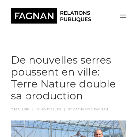
De nouvelles serres
poussent en ville:
Terre Nature double
sa production
7 MAI 2018
|
IN
NOUVELLES
|
BY
CATHERINE FAGNAN
RECHERCHE