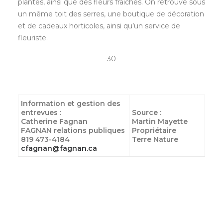
plantes, ainsi que des fleurs fraîches. On retrouve sous
un même toit des serres, une boutique de décoration
et de cadeaux horticoles, ainsi qu’un service de
fleuriste.
-30-
Information et gestion des
entrevues
:
Source
:
Catherine Fagnan
Martin Mayette
FAGNAN relations publiques
Propriétaire
819 473-4184
Terre Nature
cfagnan@fagnan.ca