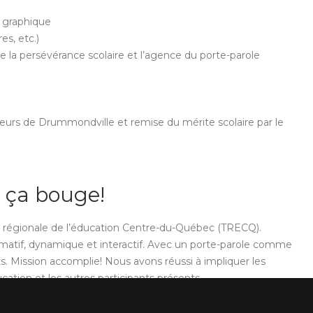
 graphique
es, etc.)
e la persévérance scolaire et l’agence du porte-parole
geurs de Drummondville et remise du mérite scolaire par le
e ça bouge!
e régionale de l’éducation Centre-du-Québec (TRECQ).
matif, dynamique et interactif. Avec un porte-parole comme
ants. Mission accomplie! Nous avons réussi à impliquer les
ucation et les autres participants présents.