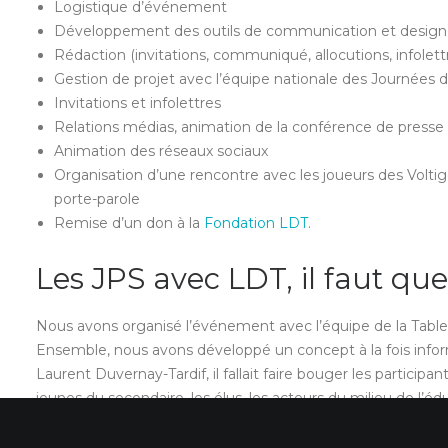
Logistique d’événement
Développement des outils de communication et design
Rédaction (invitations, communiqué, allocutions, infolettr
Gestion de projet avec l’équipe nationale des Journées d
Invitations et infolettres
Relations médias, animation de la conférence de presse
Animation des réseaux sociaux
Organisation d’une rencontre avec les joueurs des Volti
porte-parole
Remise d’un don à la
Fondation LDT
.
Les JPS avec LDT, il faut qu
Nous avons organisé l’événement avec l’équipe de la Tabl
Ensemble, nous avons développé un concept à la fois infor
Laurent Duvernay-Tardif, il fallait faire bouger les particip
jeunes du secondaire, les élus, les acteurs du milieu de l’éd