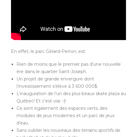
En effet, le parc Gérard-Perron, est:
Rien de moins que le premier pas d’une nouvelle
ère dans le quartier Saint-Joseph.
Un projet de grande envergure dont
l’investissement s’élève à 3 600 000$.
L’inauguration de l’un des plus beaux skate plaza au
Québec! Et c’est vrai :-)!
Ce sont également des espaces verts, des
modules de jeux modernes et un parc de jeux
d’eau.
Sans oublier les nouveaux des terrains sportifs de