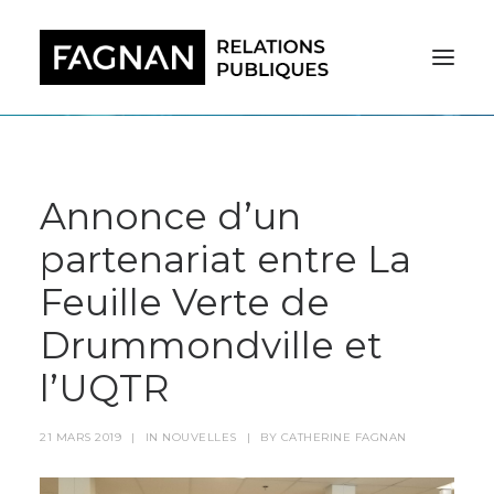
Annonce d’un
partenariat entre La
Feuille Verte de
Drummondville et
l’UQTR
21 MARS 2019
|
IN
NOUVELLES
|
BY
CATHERINE FAGNAN
RECHERCHE