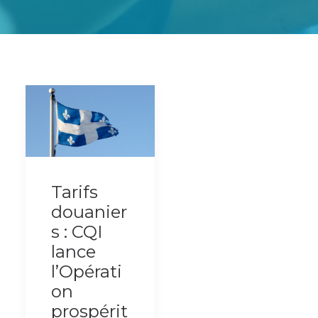
Tarifs
douanier
s : CQI
lance
l’Opérati
on
prospérit